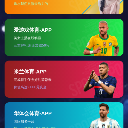
广东某企业地块土壤修...
市政工程
挥发性有机物（VOC...
新闻资讯
News
查看更多
从生态环境法典草案感悟习近平生态文...