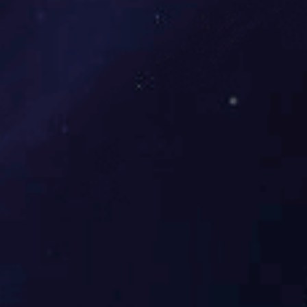
开云线上平台
_开云（中
国）
|
华体会
官方网页版
|
华体会官方网