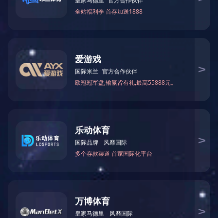
项目案例
Project
查看更多