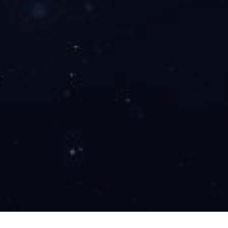
体育
|
KAIYUN.COM
开云「中国」
官方网站
|
开
云手机·官方版