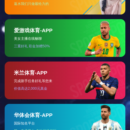
广东某企业地块土壤修...
市政工程
挥发性有机物（VOC...
新闻资讯
News
查看更多
从生态环境法典草案感悟习近平生态文...