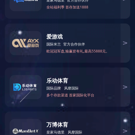
项目案例
Project
查看更多