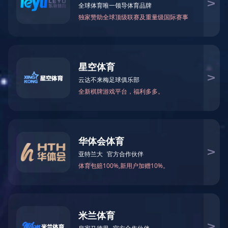
嘉禾均禾大道八一科技产业园2栋首层，是一家拥有先进
技术和工程经验的国家高新技术企业。专注于“环境治
理”技术的研发和实施的企业；是一家拥有先进技术和工
程经验的环保公司，主要从事环保咨询、环保手续、技
术服务、运营维护、在线监测、危废固废处理、环保管
家等全方位的环保服务；承接环保工程、市政工程、机
电工程，暖通工程，钢结构工程，生态修复工程；专业
从事污水处理、废气治理、通风除尘、噪声治理、除
臭、甲醛治理多年，拥有自己的设备生产工厂。