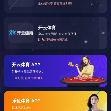
农村生活污水治理
污水治理案例
废气治理案例
无车车间案例
机电暖通工程
防白蚁、除甲醛