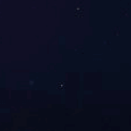
页版
|
世界杯
官方网站
|
米
兰体育app官
网入口
|
开云