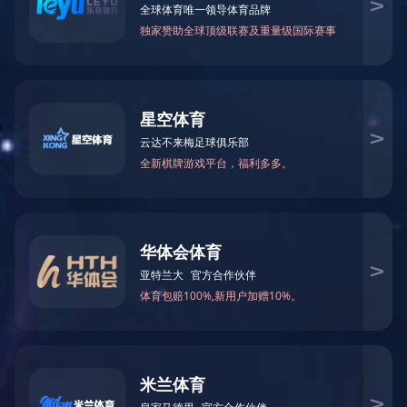
嘉禾均禾大道八一科技产业园2栋首层，是一家拥有先进
技术和工程经验的国家高新技术企业。专注于“环境治
理”技术的研发和实施的企业；是一家拥有先进技术和工
程经验的环保公司，主要从事环保咨询、环保手续、技
术服务、运营维护、在线监测、危废固废处理、环保管
家等全方位的环保服务；承接环保工程、市政工程、机
电工程，暖通工程，钢结构工程，生态修复工程；专业
从事污水处理、废气治理、通风除尘、噪声治理、除
臭、甲醛治理多年，拥有自己的设备生产工厂。