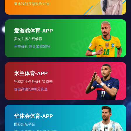
广东某企业地块土壤修...
市政工程
挥发性有机物（VOC...
新闻资讯
News
查看更多
从生态环境法典草案感悟习近平生态文...