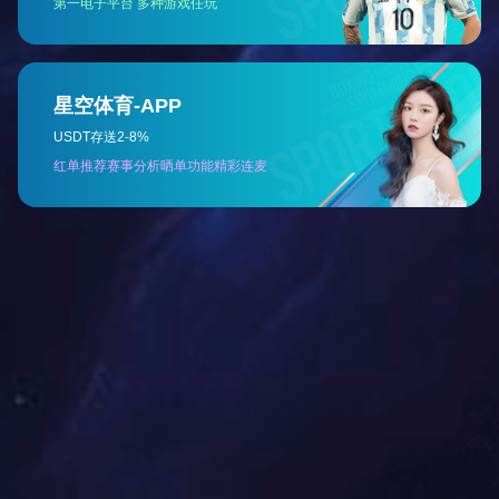
[2026-03-11]
老城市新活力！APEC广州之约，见...
[2026-02-06]
丽广州建设说应对气候变化——广州推...
[2026-02-01]
广州推动减污降碳协同增效 绘就绿色低...
[2026-01-31]
400-698-2838
Copyright © 世界杯官方网站 版权所有