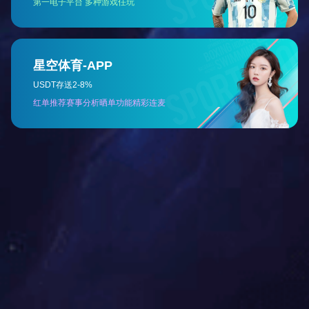
[2026-03-11]
老城市新活力！APEC广州之约，见...
[2026-02-06]
丽广州建设说应对气候变化——广州推...
[2026-02-01]
广州推动减污降碳协同增效 绘就绿色低...
[2026-01-31]
400-698-2838
Copyright © 世界杯官方网站 版权所有