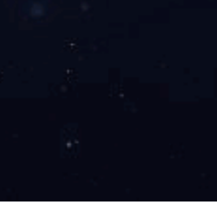
体育
|
KAIYUN.COM
开云「中国」
官方网站
|
开
云手机·官方版