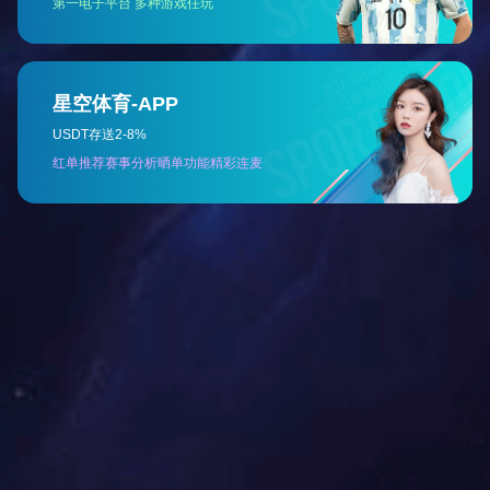
[2026-03-11]
老城市新活力！APEC广州之约，见...
[2026-02-06]
丽广州建设说应对气候变化——广州推...
[2026-02-01]
广州推动减污降碳协同增效 绘就绿色低...
[2026-01-31]
400-698-2838
Copyright © 世界杯官方网站 版权所有