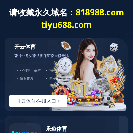
公司概况
Company
查看更多
世界杯官方网站
世界杯官方网站成立于2009年12月，位于广州市白云区