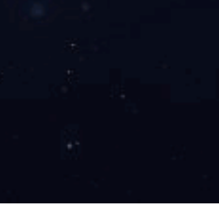
体育
|
KAIYUN.COM
开云「中国」
官方网站
|
开
云手机·官方版